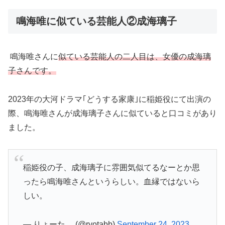
鳴海唯に似ている芸能人②成海璃子
鳴海唯さんに
似ている芸能人の二人目は、女優の成海璃
子さんです。
2023年の大河ドラマ｢どうする家康｣に稲姫役にて出演の
際、鳴海唯さんが成海璃子さんに似ていると口コミがあり
ました。
稲姫役の子、成海璃子に雰囲気似てるなーとか思
ったら鳴海唯さんというらしい。血縁ではないら
しい。
— りょーた。 (@ryotabb)
September 24, 2023