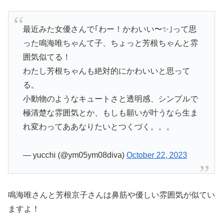
最近みた女優さんで｢わー！かわいい〜✨｣って思
った鳴海唯ちゃんて子、ちょっと芳根ちゃんと雰
囲気似てる！
わたし芳根ちゃんも絶対的にかわいいと思って
る。
小動物のようなキュートさと透明感、シンプルで
極清楚な雰囲気とか、もしも願いが叶うなら生ま
れ変わってああなりたいとつくづく。。。
— yucchi (@ym05ym08diva)
October 22, 2023
鳴海唯さんと芳根京子さんは鼻筋や優しい雰囲気が似てい
ますよ！