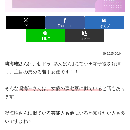
X
Facebook
はてブ
LINE
コピー
2025.08.04
鳴海唯さん
は、朝ドラ｢あんぱん｣にて小田琴子役を好演
し、注目の集める若手女優です！！
そんな
鳴海唯さんは、女優の森七菜に似ている
と噂もあり
ます。
鳴海唯さんに似ている芸能人も他にいるか知りたい人も多
いですよね？