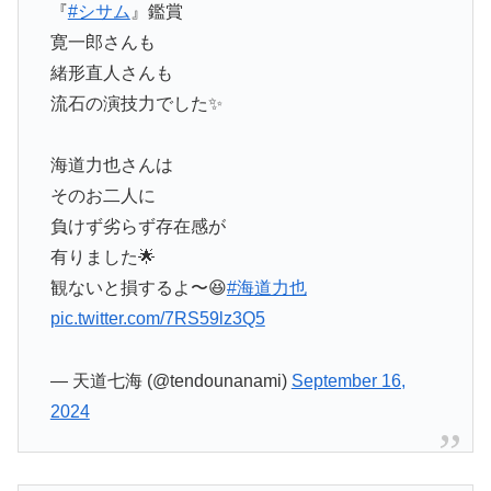
『
#シサム
』鑑賞
寛一郎さんも
緒形直人さんも
流石の演技力でした✨
海道力也さんは
そのお二人に
負けず劣らず存在感が
有りました🌟
観ないと損するよ〜😆
#海道力也
pic.twitter.com/7RS59lz3Q5
— 天道七海 (@tendounanami)
September 16,
2024