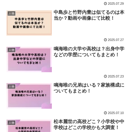
2025.07.29
中島歩と竹野内豊は似てるのは本
人物
当か？動画や画像にて比較！
2025.07.27
鳴海唯の大学や高校は？出身中学
人物
などの学歴についてもまとめ！
2025.07.23
鳴海唯の兄弟はいる？家族構成に
人物
ついてもまとめ！
2025.07.10
松本麗世の高校どこ？小学校や中
人物
学校はどこの学校かも大調査！