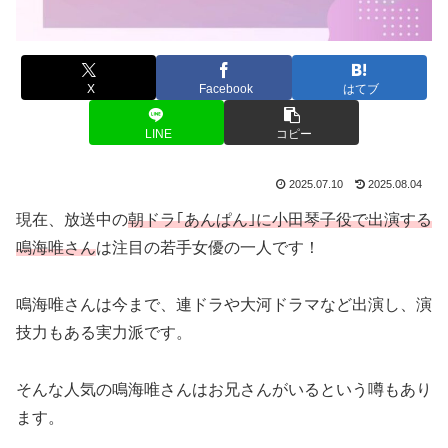
X
Facebook
はてブ
LINE
コピー
2025.07.10
2025.08.04
現在、放送中の
朝ドラ｢あんぱん｣に小田琴子役で出演する
鳴海唯さん
は注目の若手女優の一人です！
鳴海唯さんは今まで、連ドラや大河ドラマなど出演し、演
技力もある実力派です。
そんな人気の鳴海唯さんはお兄さんがいるという噂もあり
ます。