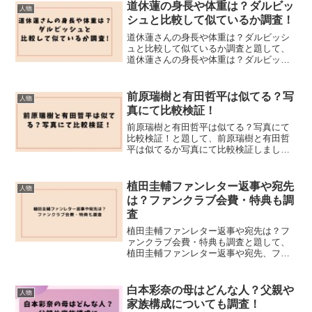
道休蓮の身長や体重は？ダルビッ
人物
シュと比較して似ているか調査！
道休蓮さんの身長や体重は？ダルビッシ
ュと比較して似ているか調査と題して、
道休蓮さんの身長や体重は？ダルビッシ
ュと比較して似ているか調査しました！
前原瑞樹と有田哲平は似てる？写
人物
真にて比較検証！
前原瑞樹と有田哲平は似てる？写真にて
比較検証！と題して、前原瑞樹と有田哲
平は似てるか写真にて比較検証しまし
た！
植田圭輔ファンレター返事や宛先
人物
は？ファンクラブ会費・特典も調
査
植田圭輔ファンレター返事や宛先は？フ
ァンクラブ会費・特典も調査と題して、
植田圭輔ファンレター返事や宛先、ファ
ンクラブ会費・特典も調査しました。
白本彩奈の母はどんな人？父親や
人物
家族構成についても調査！