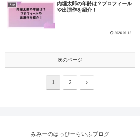
内堀太郎の年齢は？プロフィール
人物
や出演作を紹介！
2026.01.12
次のページ
次
1
2
へ
みみーのはっぴーらいふブログ