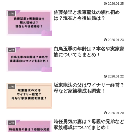
2026.01.25
佐藤栞里と坂東龍汰の馴れ初め
人物
は？現在と今後結婚は？
2026.01.23
白鳥玉季の年齢は？本名や実家家
人物
族についてもまとめ！
2026.01.22
坂東龍汰の父はワイナリー経営？
人物
母など家族構成も調査！
2026.01.20
時任勇気の妻は？母親や兄弟など
人物
家族構成についてまとめ！