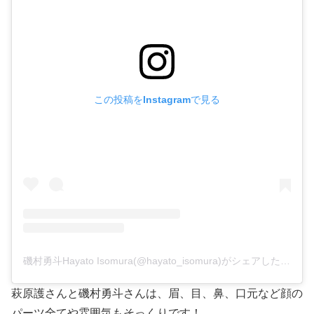
この投稿をInstagramで見る
磯村勇斗Hayato Isomura(@hayato_isomura)がシェアした投稿
萩原護さんと磯村勇斗さんは、眉、目、鼻、口元など顔の
パーツ全てや雰囲気もそっくりです！