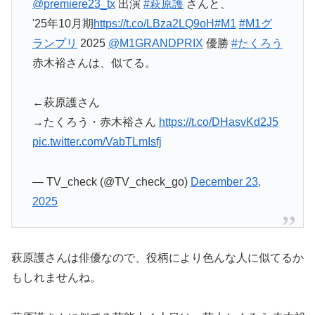
@premiere23_tx
出演
#萩原護
さんと、
'25年10月期
https://t.co/LBza2LQ9oH
#M1
#M1グ
ランプリ
2025
@M1GRANDPRIX
優勝
#たくろう
赤木裕さんは、似てる。
←萩原護さん
→たくろう・赤木裕さん
https://t.co/DHasvKd2J5
pic.twitter.com/VabTLmIsfj
— TV_check (@TV_check_go)
December 23,
2025
萩原護さんは俳優なので、役柄により色んな人に似てるか
もしれませんね。