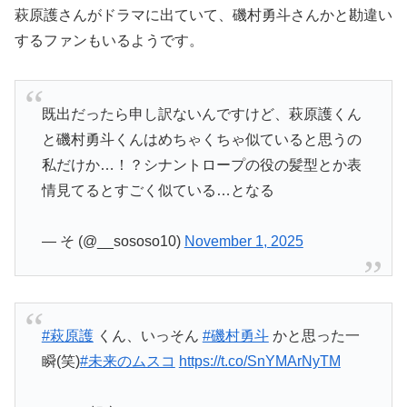
萩原護さんがドラマに出ていて、磯村勇斗さんかと勘違い
するファンもいるようです。
既出だったら申し訳ないんですけど、萩原護くん
と磯村勇斗くんはめちゃくちゃ似ていると思うの
私だけか…！？シナントロープの役の髪型とか表
情見てるとすごく似ている…となる
— そ (@__sososo10)
November 1, 2025
#萩原護
くん、いっそん
#磯村勇斗
かと思った一
瞬(笑)
#未来のムスコ
https://t.co/SnYMArNyTM