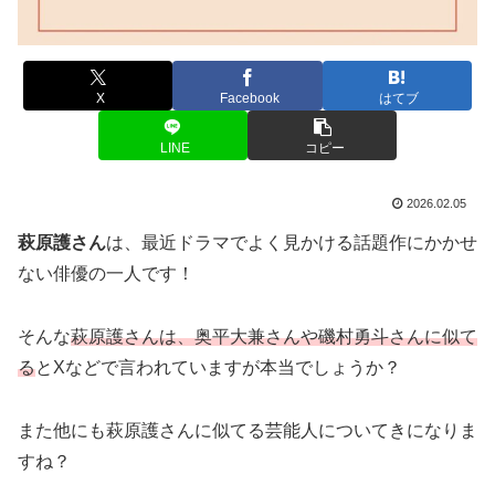
X
Facebook
はてブ
LINE
コピー
2026.02.05
萩原護さん
は、最近ドラマでよく見かける話題作にかかせ
ない俳優の一人です！
そんな
萩原護さんは、奥平大兼さんや磯村勇斗さんに似て
る
とXなどで言われていますが本当でしょうか？
また他にも萩原護さんに似てる芸能人についてきになりま
すね？