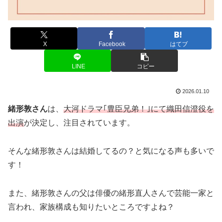
X
Facebook
はてブ
LINE
コピー
2026.01.10
緒形敦さん
は、
大河ドラマ｢豊臣兄弟！｣にて織田信澄役を
出演
が決定し、注目されています。
そんな緒形敦さんは結婚してるの？と気になる声も多いで
す！
また、緒形敦さんの父は俳優の緒形直人さんで芸能一家と
言われ、家族構成も知りたいところですよね？