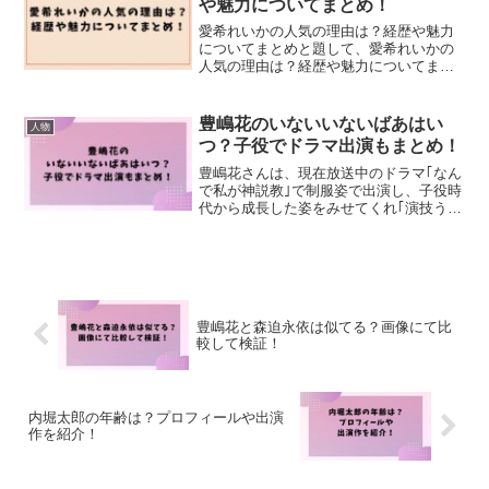
や魅力についてまとめ！
愛希れいかの人気の理由は？経歴や魅力
についてまとめと題して、愛希れいかの
人気の理由は？経歴や魅力についてまと
めました！
豊嶋花のいないいないばあはい
人物
つ？子役でドラマ出演もまとめ！
豊嶋花さんは、現在放送中のドラマ｢なん
で私が神説教｣で制服姿で出演し、子役時
代から成長した姿をみせてくれ｢演技うま
い！成長した！｣と話題になっています。
1歳の頃から芸能活動をしており、Ｅテレ
｢いないいないばあ｣やドラマ｢梅ちゃん先
生｣など人...
豊嶋花と森迫永依は似てる？画像にて比
較して検証！
内堀太郎の年齢は？プロフィールや出演
作を紹介！