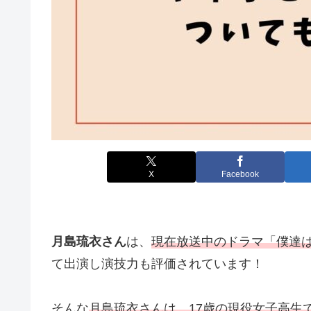
X
Facebook
月島琉衣さん
は、
現在放送中のドラマ「僕達
て出演し演技力も評価されています！
そんな
月島琉衣さんは、17歳の現役女子高生