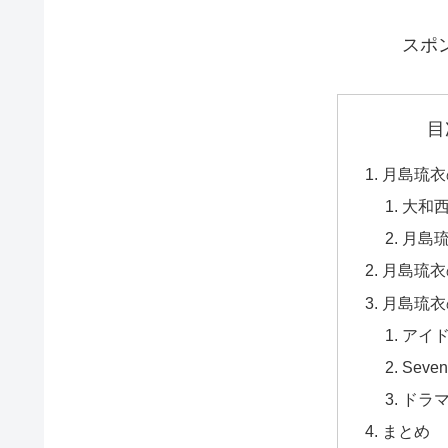
スポ
目
月島琉衣
大和
月島
月島琉衣
月島琉衣
アイ
Seve
ドラ
まとめ