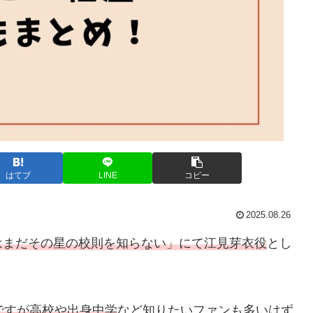
はてブ
LINE
コピー
2025.08.26
はまだその星の校則を知らない」にて江見芽衣役
とし
ですが高校や出身中学
など知りたいファンも多いはず