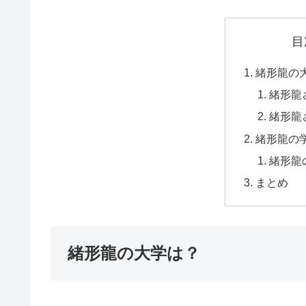
目
緒形龍の
緒形龍
緒形龍
緒形龍の
緒形龍
まとめ
緒形龍の大学は？