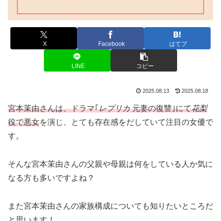
X
Facebook
はてブ
LINE
コピー
2025.08.13
2025.08.18
宮本茉由さんは、ドラマ｢
レプリカ
元妻の復讐｣にて
花梨
役で悪女
を演じ、とても存在感をだしていて注目の女優で
す。
そんな宮本茉由さんの父親や母親は何をしている人か気に
なる方も多いですよね？
また宮本茉由さんの家族構成についても知りたいところだ
と思います！