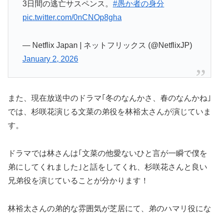
3日間の逃亡サスペンス。
#愚か者の身分
pic.twitter.com/0nCNOp8gha
— Netflix Japan | ネットフリックス (@NetflixJP)
January 2, 2026
また、現在放送中のドラマ｢冬のなんかさ、春のなんかね｣
では、杉咲花演じる文菜の弟役を林裕太さんが演じていま
す。
ドラマでは林さんは｢文菜の他愛ないひと言が一瞬で僕を
弟にしてくれました｣と話をしてくれ、杉咲花さんと良い
兄弟役を演じていることが分かります！
林裕太さんの弟的な雰囲気が芝居にて、弟のハマリ役にな