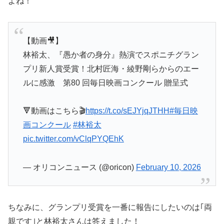
よね！
【動画🎥】
林裕太、『愚か者の身分』熱演でスポニチグラン
プリ新人賞受賞！北村匠海・綾野剛らからのエー
ルに感激 第80 回毎日映画コンクール 贈呈式
🔻動画はこちら🎬
https://t.co/sEJYjqJTHH
#毎日映
画コンクール
#林裕太
pic.twitter.com/vClqPYQEhK
— オリコンニュース (@oricon)
February 10, 2026
ちなみに、グランプリ受賞を一番に報告にしたいのは｢両
親です｣と林裕太さんは答えました！