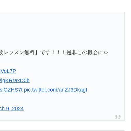
験レッスン無料】です！！！是非この機会に☺️
5sVoL7P
co/lgKRrexD0b
isslGZHS7t
pic.twitter.com/anZJ3DkagI
ch 9, 2024