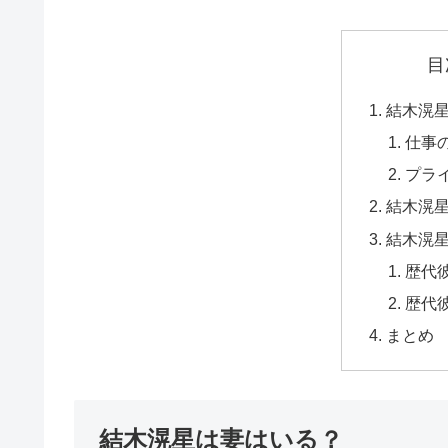
目
結木滉
仕事
プラ
結木滉
結木滉
歴代
歴代
まとめ
結木滉星は妻はいる？