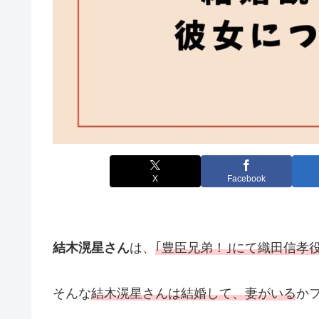
X
Facebook
結木滉星さん
は、
｢豊臣兄弟！｣にて織田信孝
そんな
結木滉星さんは結婚して、妻がいる
か