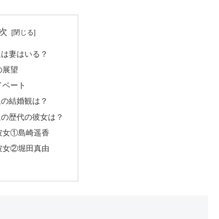
次
星は妻はいる？
の展望
イベート
星の結婚観は？
星の歴代の彼女は？
彼女①島崎遥香
彼女②堀田真由