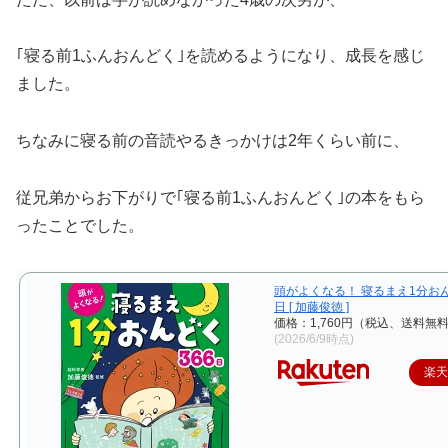
｢寝る前1ふんおんどく｣を読めるようになり、成長を感じ
ました。
ちなみに寝る前の音読やるきっかけは2年くらい前に、
従兄弟からお下がりで｢寝る前1ふんおんどく｣の本をもら
ったことでした。
頭がよくなる！ 寝るまえ1分おん
日 [ 加藤俊徳 ]
価格：1,760円（税込、送料無料
(2026/6/9時点)
楽