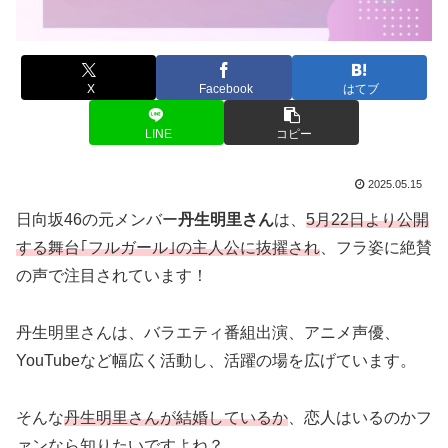
X
Facebook
はてブ
LINE
コピー
2025.05.15
日向坂46の元メンバー
丹生明里さん
は、
5月22日より公開
する舞台｢フルガール｣の主人公に抜擢され
、フラ姿に絶賛
の声で注目されています！
丹生明里さんは、バラエティ番組出演、アニメ声優、
YouTubeなど幅広く活動し、活躍の場を広げています。
そんな
丹生明里さんが結婚しているか
、恋人はいるのかフ
ァンなら知りたいですよね？