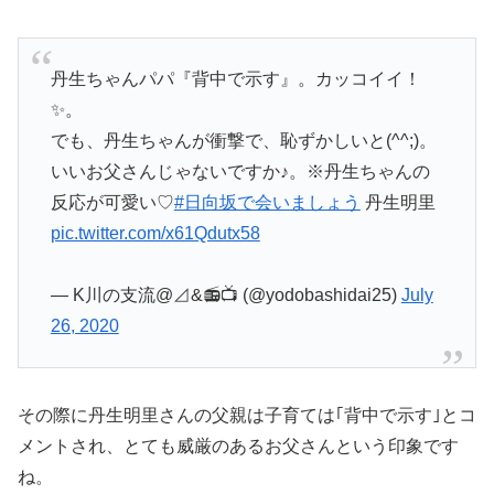
丹生ちゃんパパ『背中で示す』。カッコイイ！
✨。
でも、丹生ちゃんが衝撃で、恥ずかしいと(^^;)。
いいお父さんじゃないですか♪。※丹生ちゃんの
反応が可愛い♡
#日向坂で会いましょう
丹生明里
pic.twitter.com/x61Qdutx58
— K川の支流@⊿&📻📺 (@yodobashidai25)
July
26, 2020
その際に丹生明里さんの父親は子育ては｢背中で示す｣とコ
メントされ、とても威厳のあるお父さんという印象です
ね。