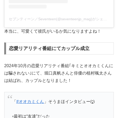
セブンティーン／Seventeen(@seventeenjp_mag)がシェアした投稿
本当に、可愛くて彼氏がいるか気になりますよね！
恋愛リアリティ番組にてカップル成立
2024年10月の恋愛リアリティ番組｢キミとオオカミくんに
は騙されない｣にて、堀口真帆さんと俳優の植村颯太さん
は結ばれ、カップルとなりました！
「
#オオカミくん
」そうまほインタビュー🐺
▫️最初は“友達”だった