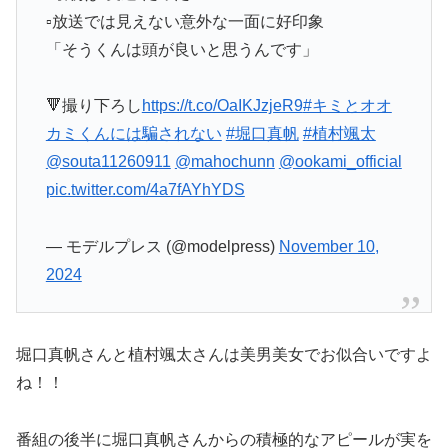
▫️放送では見えない意外な一面に好印象
「そうくんは頭が良いと思うんです」
🔻撮り下ろし
https://t.co/OaIKJzjeR9
#キミとオオ
カミくんには騙されない
#堀口真帆
#植村颯太
@souta11260911
@mahochunn
@ookami_official
pic.twitter.com/4a7fAYhYDS
— モデルプレス (@modelpress)
November 10,
2024
堀口真帆さんと植村颯太さんは美男美女でお似合いですよ
ね！！
番組の後半に堀口真帆さんからの積極的なアピールが実を