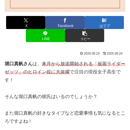
X
Facebook
はてブ
LINE
コピー
2025.08.19
2025.08.24
堀口真帆さん
は、
来月から放送開始される「仮面ライダー
ゼッツ」のヒロイン役に大抜擢
で注目の現役女子高生で
す！
そんな堀口真帆の彼氏はいるのでしょうか？
また堀口真帆の好きなタイプなど恋愛事情も気になるとこ
ろですよね！