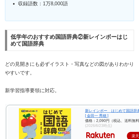
収録語数：1万8,000語
低学年のおすすめ国語辞典②新レインボーはじ
めて国語辞典
どの見開きにも必ずイラスト・写真などの図がありわかり
やすいです。
新学習指導要領に対応。
新レインボー はじめて国語辞
[ 金田一 秀穂 ]
価格：2,090円（税込、送料無料
(2026/6/23時点)
楽