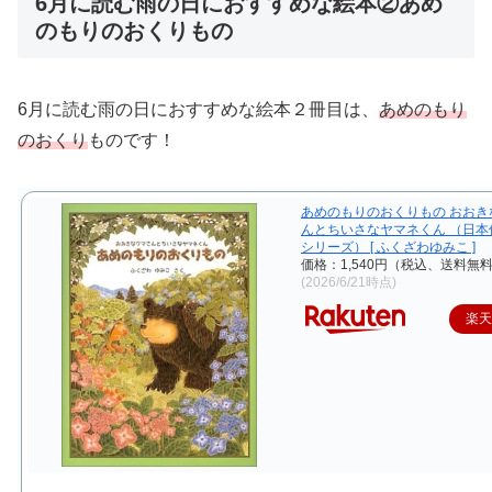
6月に読む雨の日におすすめな絵本②あめ
のもりのおくりもの
6月に読む雨の日におすすめな絵本２冊目は、
あめのもり
のおくり
ものです！
あめのもりのおくりもの おおき
んとちいさなヤマネくん （日本
シリーズ） [ ふくざわゆみこ ]
価格：1,540円（税込、送料無料
(2026/6/21時点)
楽