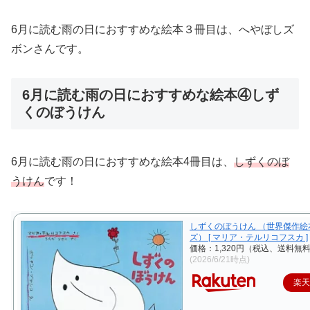
6月に読む雨の日におすすめな絵本３冊目は、へやぼしズ
ボンさんです。
6月に読む雨の日におすすめな絵本④しず
くのぼうけん
6月に読む雨の日におすすめな絵本4冊目は、
しずくのぼ
うけん
です！
しずくのぼうけん （世界傑作絵
ズ） [ マリア・テルリコフスカ ]
価格：1,320円（税込、送料無料
(2026/6/21時点)
楽