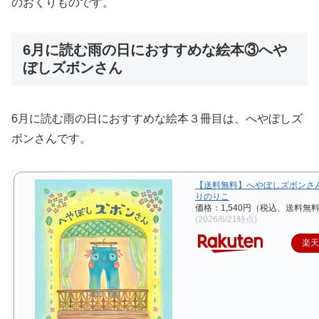
のおくりものです。
6月に読む雨の日におすすめな絵本③へや
ぼしズボンさん
6月に読む雨の日におすすめな絵本３冊目は、へやぼしズ
ボンさんです。
【送料無料】へやぼしズボンさ
りのりこ
価格：1,540円（税込、送料無料
(2026/6/21時点)
楽