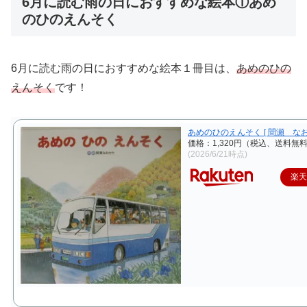
6月に読む雨の日におすすめな絵本①あめ
のひのえんそく
6月に読む雨の日におすすめな絵本１冊目は、
あめのひの
えんそく
です！
あめのひのえんそく [ 間瀬 なお
価格：1,320円（税込、送料無料
(2026/6/21時点)
楽