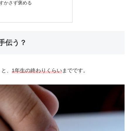
すかさず褒める
手伝う？
うと、
1年生の終わりくらい
までです。